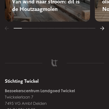
Van wind naar stroom: dit is
oli
de Houtzaagmolen
No
Stichting Twickel
Bezoekerscentrum Landgoed Twickel
Twickelerlaan 7
7495 VG Ambt Delden