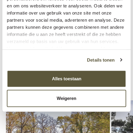
en om ons websiteverkeer te analyseren. Ook delen we
informatie over uw gebruik van onze site met onze
Praktische informatie
partners voor social media, adverteren en analyse. Deze
partners kunnen deze gegevens combineren met andere
26 kilometer route, ook onverharde paden.
informatie die u aan ze heeft verstrekt of die ze hebben
Aangegeven met paars/witte pijltjes.
verzameld op basis van uw gebruik van hun services.
Voor meer informatie bekijk onze
privacy verklaring
.
Startpunt & parkeren
Details tonen
Startpunt: voormalige retraitehuis De Zwanenhof,
Retraitehuisweg 6 in Zenderen.
Alles toestaan
Weigeren