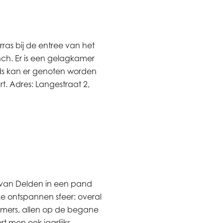
as bij de entree van het
unch. Er is een gelagkamer
nds kan er genoten worden
. Adres: Langestraat 2,
m van Delden in een pand
ke ontspannen sfeer: overal
kamers, allen op de begane
t men ook jaarlijks