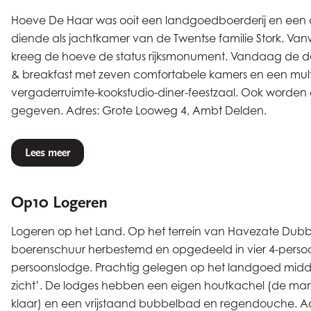
Hoeve De Haar was ooit een landgoedboerderij en een
diende als jachtkamer van de Twentse familie Stork. Va
kreeg de hoeve de status rijksmonument. Vandaag de d
& breakfast met zeven comfortabele kamers en een mult
vergaderruimte-kookstudio-diner-feestzaal. Ook worden 
gegeven. Adres: Grote Looweg 4, Ambt Delden.
Lees meer
Op10 Logeren
Logeren op het Land. Op het terrein van Havezate Dubbe
boerenschuur herbestemd en opgedeeld in vier 4-perso
persoonslodge. Prachtig gelegen op het landgoed midde
zicht’. De lodges hebben een eigen houtkachel (de ma
klaar) en een vrijstaand bubbelbad en regendouche. Ad