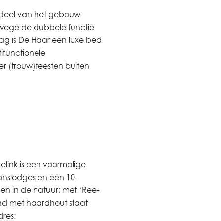
 deel van het gebouw
nwege de dubbele functie
ag is De Haar een luxe bed
ifunctionele
er (trouw)feesten buiten
link is een voormalige
onslodges en één 10-
n in de natuur; met ‘Ree-
nd met haardhout staat
res: