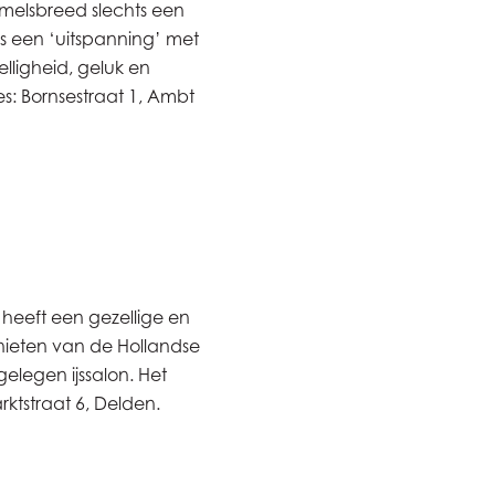
emelsbreed slechts een
is een ‘uitspanning’ met
elligheid, geluk en
s: Bornsestraat 1, Ambt
n heeft een gezellige en
enieten van de Hollandse
gelegen ijssalon. Het
arktstraat 6, Delden.