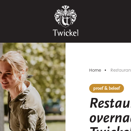
Home
Restauran
proef & beleef
Restau
overna