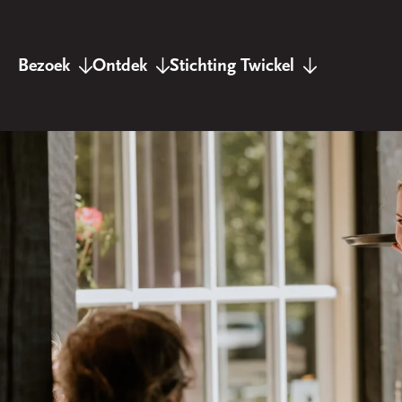
Bezoek
Ontdek
Stichting Twickel
Landgoed Twickel
Twickel verhalen
Twickel nieuws
Kasteel Twickel
Twickel in kaart
De stichting
De kasteeltuinen
Twickel Producten
Overige bezittingen
Bezoekerscentrum
Houtzagerij
Vrienden van Twickel
Onze pachters
Twickelblad
Landgoed Hof te Dieren
Wandelen & Fietsen
Werken bij Twickel
Landgoed Zuylestein
Archief & Collectie
Contact
Landgoed Lage
Agenda