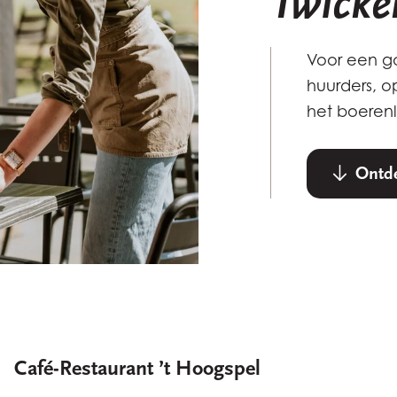
Twicke
Voor een ga
huurders, o
het boerenl
Ontde
Café-Restaurant ’t Hoogspel