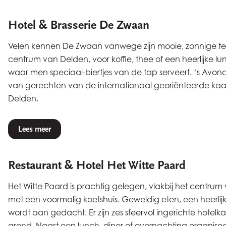
Hotel & Brasserie De Zwaan
Velen kennen De Zwaan vanwege zijn mooie, zonnige terr
centrum van Delden, voor koffie, thee of een heerlijke l
waar men speciaal-biertjes van de tap serveert. ‘s Avo
van gerechten van de internationaal georiënteerde kaart
Delden.
Lees meer
Restaurant & Hotel Het Witte Paard
Het Witte Paard is prachtig gelegen, vlakbij het centru
met een voormalig koetshuis. Geweldig eten, een heerlij
wordt aan gedacht. Er zijn zes sfeervol ingerichte hotel
grond. Naast een lunch, diner of overnachting organiseer