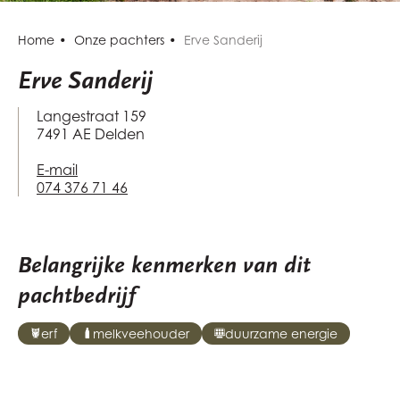
Home
Onze pachters
Erve Sanderij
Erve Sanderij
Langestraat 159
7491 AE Delden
E-mail
074 376 71 46
Belangrijke kenmerken van dit
pachtbedrijf
erf
melkveehouder
duurzame energie