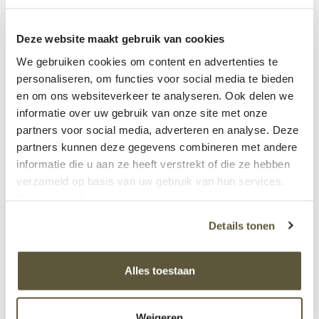
Meer dan koeien
Het melkveebedrijf huisvest niet alleen koeien.
Deze website maakt gebruik van cookies
Kippen, pony’s, honden en katten zorgen voor de
We gebruiken cookies om content en advertenties te
nodige afwisseling op en rond het erf.
personaliseren, om functies voor social media te bieden
en om ons websiteverkeer te analyseren. Ook delen we
informatie over uw gebruik van onze site met onze
partners voor social media, adverteren en analyse. Deze
partners kunnen deze gegevens combineren met andere
informatie die u aan ze heeft verstrekt of die ze hebben
verzameld op basis van uw gebruik van hun services.
Voor meer informatie bekijk onze
privacy verklaring
.
Details tonen
Alles toestaan
Weigeren