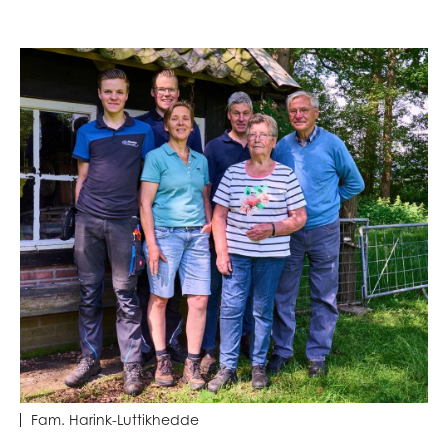
Fam. Harink-Luttikhedde