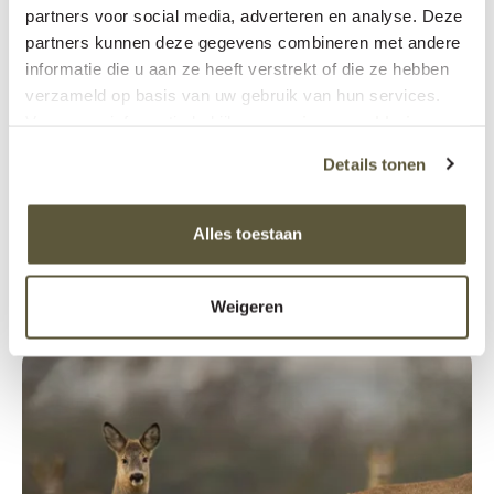
partners voor social media, adverteren en analyse. Deze
partners kunnen deze gegevens combineren met andere
informatie die u aan ze heeft verstrekt of die ze hebben
verzameld op basis van uw gebruik van hun services.
Blij van bloemen
Voor meer informatie bekijk onze
privacy verklaring
.
Paul is een van de initiatiefnemers van de
Details tonen
bloemstroken op Landgoed Twickel: bloembeleving
Twickel
Alles toestaan
Lees verder...
Weigeren