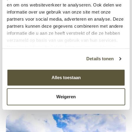
en om ons websiteverkeer te analyseren. Ook delen we
informatie over uw gebruik van onze site met onze
partners voor social media, adverteren en analyse. Deze
partners kunnen deze gegevens combineren met andere
informatie die u aan ze heeft verstrekt of die ze hebben
verzameld op basis van uw gebruik van hun services.
Voor meer informatie bekijk onze
privacy verklaring
.
Energie van eigen bedrijf
Details tonen
Zonnepanelen maken het bedrijf op energiegebied
bijna zelfvoorzienend. Warmte die vrijkomt bij het
Alles toestaan
koelen van melk wordt gebruikt om water te
verwarmen.
Weigeren