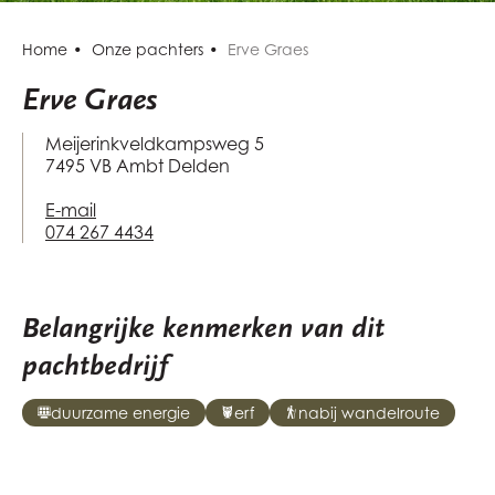
Home
Onze pachters
Erve Graes
Erve Graes
Meijerinkveldkampsweg 5
7495 VB Ambt Delden
E-mail
074 267 4434
Belangrijke kenmerken van dit
pachtbedrijf
duurzame energie
erf
nabij wandelroute