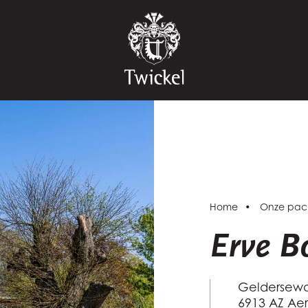
Home
Onze pach
Erve B
Geldersewa
6913 AZ Aer