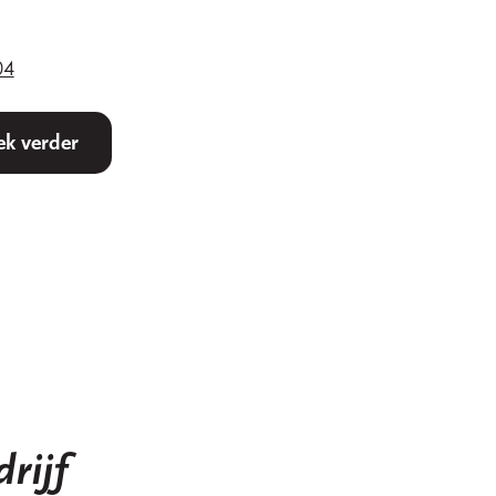
04
k verder
rijf