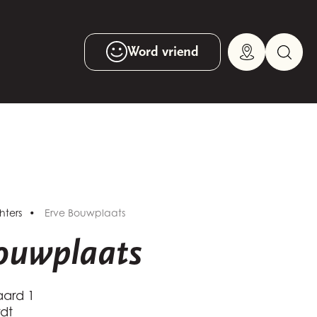
Word vriend
ters
Erve Bouwplaats
ouwplaats
ard 1
dt