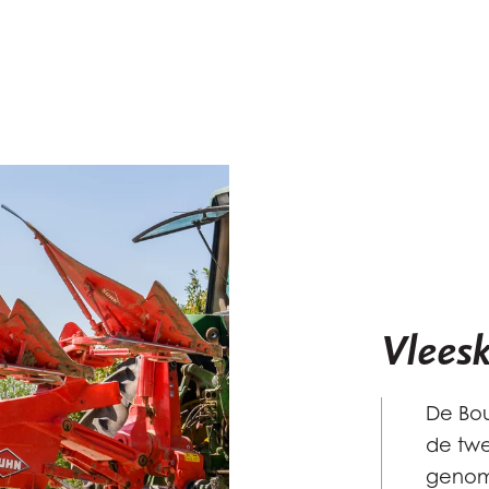
Vlees
De Bou
de twe
genome