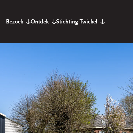
Bezoek
Ontdek
Stichting Twickel
Landgoed Twickel
Twickel verhalen
Twickel nieuws
Kasteel Twickel
Twickel in kaart
De stichting
De kasteeltuinen
Twickel Producten
Overige bezittingen
Bezoekerscentrum
Houtzagerij
Vrienden van Twickel
Onze pachters
Twickelblad
Landgoed Hof te Dieren
Wandelen & Fietsen
Werken bij Twickel
Landgoed Zuylestein
Archief & Collectie
Contact
Landgoed Lage
Agenda