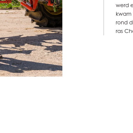
werd e
kwam d
rond d
ras Ch