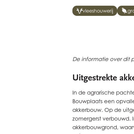
vleeshouwerij
gr
De informatie over dit p
Uitgestrekte akke
In de agrarische pacht
Bouwplaats een opvallen
akkerbouw. Op de uitge
zomergerst verbouwd. In
akkerbouwgrond, waarva