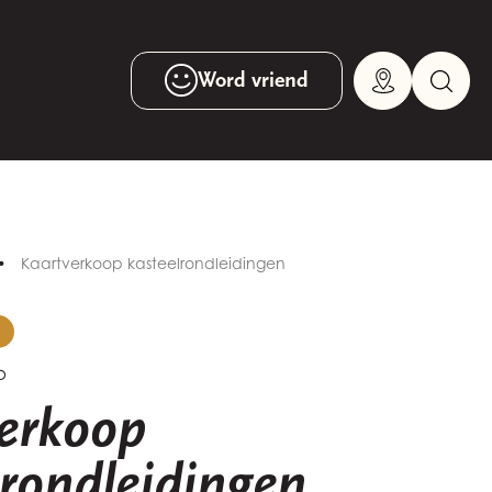
Word vriend
Kaartverkoop kasteelrondleidingen
p
erkoop
lrondleidingen