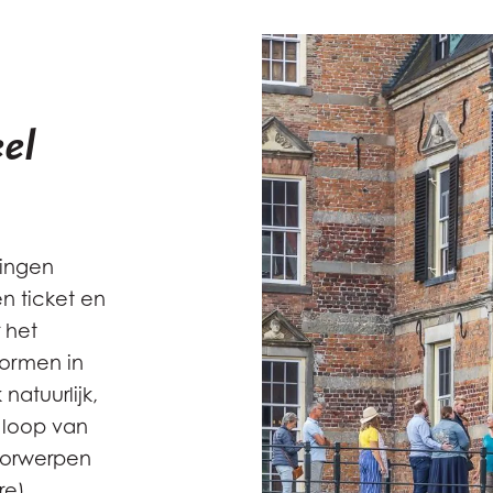
el
dingen
n ticket en
 het
vormen in
natuurlijk,
e loop van
oorwerpen
re)