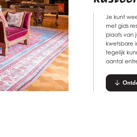
Je kunt wee
met gids re
plaats van 
kwetsbare i
tegelijk ku
aantal entr
Ontde