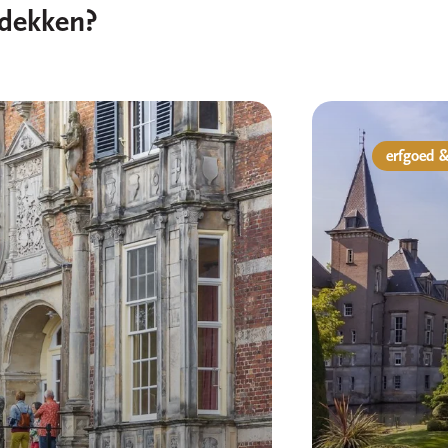
dekken?
erfgoed 