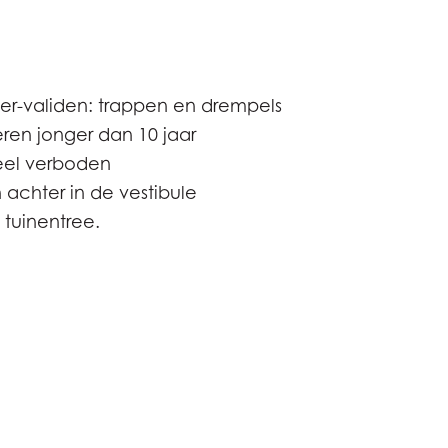
der-validen: trappen en drempels
eren jonger dan 10 jaar
teel verboden
 achter in de vestibule
f tuinentree.