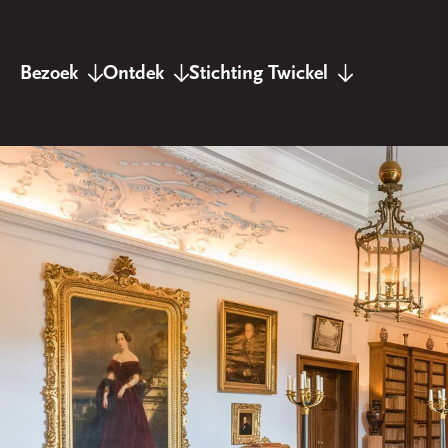
Bezoek
Ontdek
Stichting Twickel
Landgoed Twickel
Twickel verhalen
Twickel nieuws
Kasteel Twickel
Twickel in kaart
De stichting
De kasteeltuinen
Twickel Producten
Overige bezittingen
Bezoekerscentrum
Houtzagerij
Vrienden van Twickel
Onze pachters
Twickelblad
Landgoed Hof te Dieren
Wandelen & Fietsen
Werken bij Twickel
Landgoed Zuylestein
Archief & Collectie
Contact
Landgoed Lage
Agenda