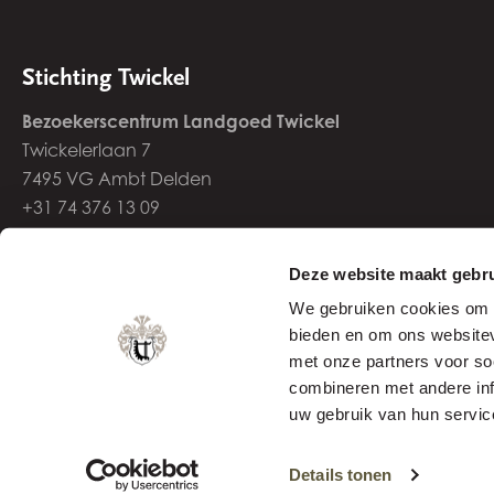
Stichting Twickel
Bezoekerscentrum Landgoed Twickel
Twickelerlaan 7
7495 VG Ambt Delden
+31 74 376 13 09
info@twickel.nl
Deze website maakt gebru
We gebruiken cookies om c
bieden en om ons websitev
met onze partners voor so
combineren met andere inf
uw gebruik van hun servic
Over Stichting Twickel
Privacy- en Cookiebeleid
Details tonen