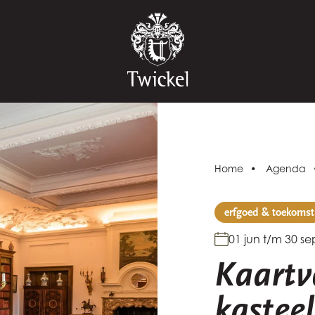
Home
Agenda
erfgoed & toekomst
01 jun t/m 30 se
Kaartv
kastee